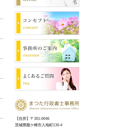
【住所】〒301-0046
茨城県龍ケ崎市入地町130-4