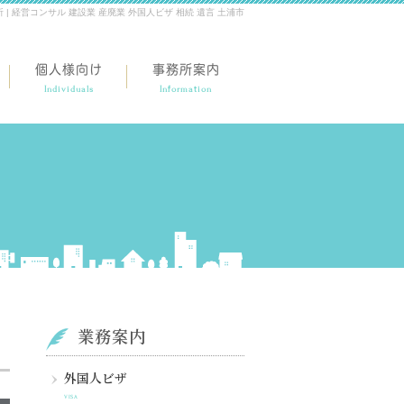
 経営コンサル 建設業 産廃業 外国人ビザ 相続 遺言 土浦市
個人様向け
事務所案内
Individuals
Information
業務案内
外国人ビザ
VISA